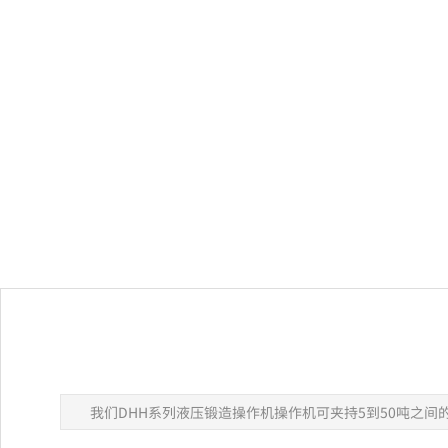
我们DHH系列液压锻造操作机操作机可夹持5到50吨之